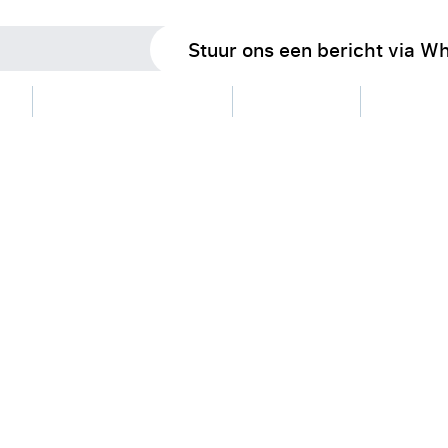
Stuur ons een bericht via W
oms
AZ-thuiswedstrijden
Dinerpassen
Spaars