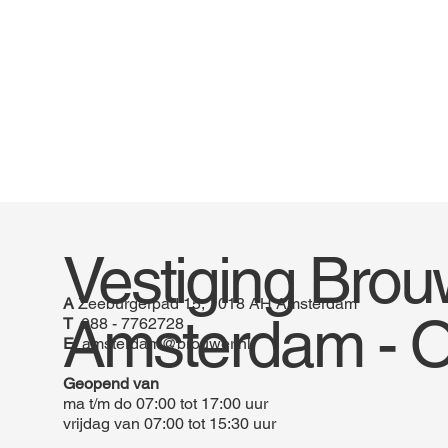
Vestiging Brou
A
Zeeburgerpad 15, 1018 AH Amsterdam
Amsterdam - O
T
088 - 7762728
E
amsterdam@brouwer.nl
​Geopend van
ma t/m do 07:00 tot 17:00 uur
vrijdag van 07:00 tot 15:30 uur