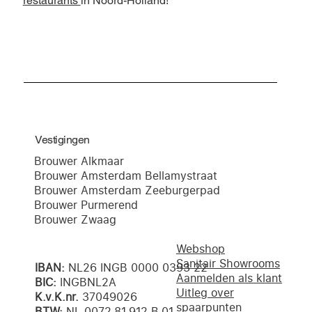
restaurants
in Noord-Holland!
Vestigingen
Brouwer Alkmaar
Brouwer Amsterdam Bellamystraat
Brouwer Amsterdam Zeeburgerpad
Brouwer Purmerend
Brouwer Zwaag
Webshop
Sanitair Showrooms
IBAN:
NL26 INGB 0000 0393 22
Aanmelden als klant
BIC:
INGBNL2A
Uitleg over
K.v.K.nr.
37049026
spaarpunten
BTW:
NL 0072.81.912.B.01