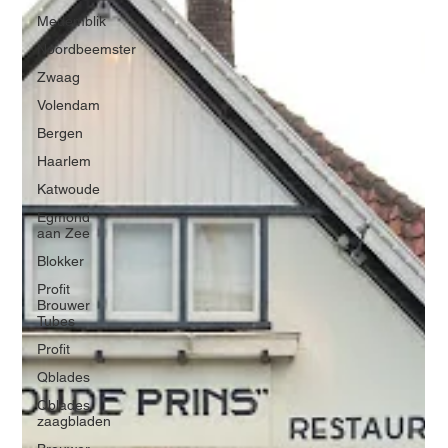
Medemblik
Noordbeemster
Zwaag
Volendam
Bergen
Haarlem
Katwoude
Egmond
aan Zee
Blokker
Profit
Brouwer
Tubes
Profit
Qblades
Qblades
zaagbladen