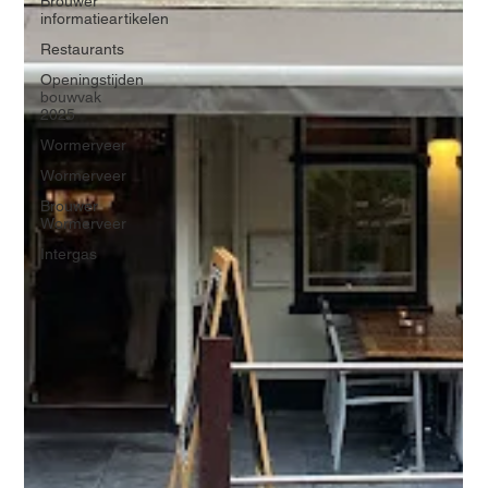
Brouwer
informatieartikelen
Restaurants
Openingstijden
bouwvak
2025
Wormerveer
Wormerveer
Brouwer
Wormerveer
Intergas