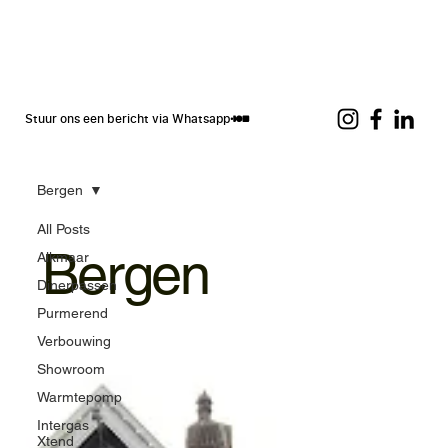
Stuur ons een bericht via Whatsapp
Bergen
All Posts
Bergen
Alkmaar
Dinerpassen
Purmerend
Verbouwing
Showroom
Warmtepomp
Intergas
Xtend