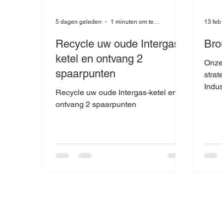
5 dagen geleden
1 minuten om te lezen
13 feb
Recycle uw oude Intergas-
Bro
ketel en ontvang 2
Onze
spaarpunten
stra
Indus
Recycle uw oude Intergas-ketel en
de Zaan. Hiermee z
ontvang 2 spaarpunten
lever
gehe
Krommenie. Wi
ruime
zoda
proje