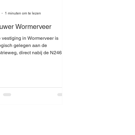
1 minuten om te lezen
uwer Wormerveer
 vestiging in Wormerveer is
tegisch gelegen aan de
trieweg, direct nabij de N246 en
ijn wij de ideale
ancier voor installateurs in de
le Zaanstreek, van Zaandam tot
j beschikken over een
 voorraad installatiematerialen,
t u snel weer verder kunt met uw
ct.