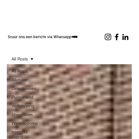
Stuur ons een bericht via Whatsapp
All Posts
All Posts
Alkmaar
Dinerpassen
Purmerend
Verbouwing
Showroom
Warmtepomp
Intergas
Xtend