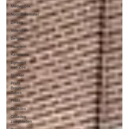
Medemblik
Noordbeemster
Zwaag
Volendam
Bergen
Haarlem
Katwoude
Egmond
aan Zee
Blokker
Profit
Brouwer
Tubes
Profit
Qblades
Qblades
zaagbladen