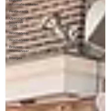
Brouwer
informatieartikelen
Restaurants
Openingstijden
bouwvak
2025
Wormerveer
Wormerveer
Brouwer
Wormerveer
Intergas