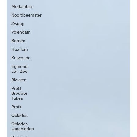
Medemblik
Noordbeemster
Zwaag
Volendam
Bergen
Haarlem
Katwoude
Egmond
aan Zee
Blokker
Profit
Brouwer
Tubes
Profit
Qblades
Qblades
zaagbladen