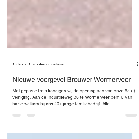
13 feb
1 minuten om te lezen
Nieuwe voorgevel Brouwer Wormerveer
Met gepaste trots kondigen wij de opening aan van onze 6e (!)
vestiging. Aan de Industrieweg 36 te Wormerveer bent U van
harte welkom bij ons 40+ jarige familiebedrijf. Alle
benodigdheden voor de installateur en onze gastvrijheid zijn
ook hier de standaard. Wij werken er hard aan om er weer een
mooi Brouwer filiaal van te maken, tijdens de werkzaamheden