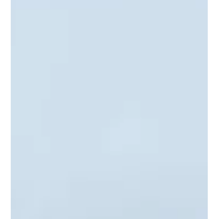
zijn wij uiteraard gewoon geopend. Koffie staat klaar! Tot snel,
Team Brouwer.