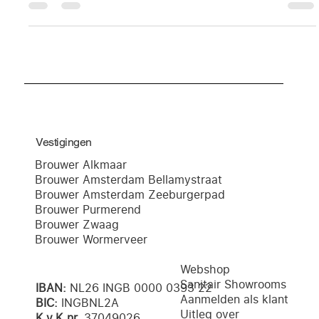
Onze vestiging in Wormerveer is strategisch gelegen aan de
Industrieweg, direct nabij de N246 en de Zaan. Hiermee zijn wij
de ideale leverancier voor installateurs in de gehele
Zaanstreek, van Zaandam tot Krommenie. Wij beschikken over
een ruime voorraad installatiematerialen, zodat u snel weer
verder kunt met uw project.
Vestigingen
Brouwer Alkmaar
Brouwer Amsterdam Bellamystraat
Brouwer Amsterdam Zeeburgerpad
Brouwer Purmerend
Brouwer Zwaag
Brouwer Wormerveer