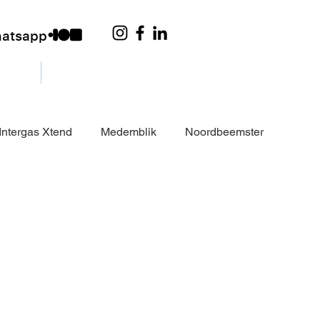
hatsapp
ysteem
Klant worden
Intergas Xtend
Medemblik
Noordbeemster
fit Brouwer Tubes
Profit
Qblades
Wormerveer
Wormerveer