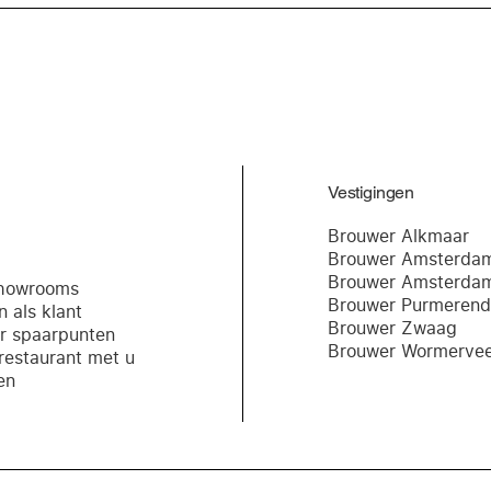
Vestigingen
Brouwer Alkmaar
Brouwer Amsterdam
Brouwer Amsterda
Showrooms
Brouwer Purmerend
 als klant
Brouwer Zwaag
er spaarpunten
Brouwer Wormervee
restaurant met u
en