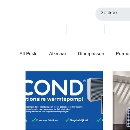
Webshop
Vestigingen
Showro
All Posts
Alkmaar
Dinerpassen
Purme
Zwaag
Volendam
Bergen
Haarl
Qblades zaagbladen
Brouwer informatieart
Brouwer Wormerveer
Intergas