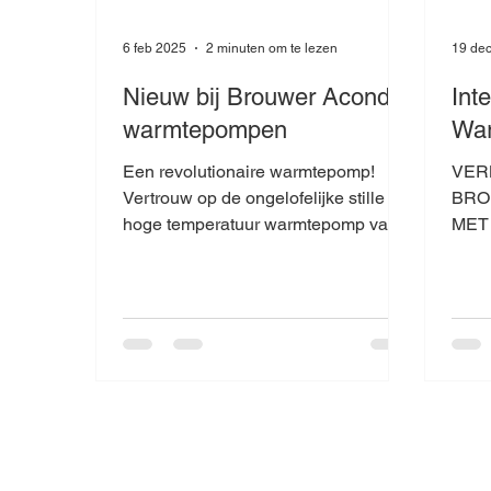
6 feb 2025
2 minuten om te lezen
19 de
Nieuw bij Brouwer Acond
Int
warmtepompen
Wa
Een revolutionaire warmtepomp!
VER
Vertrouw op de ongelofelijke stille
BRO
hoge temperatuur warmtepomp van
MET
Europees makelarij, een oplossing
voor i