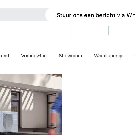
Stuur ons een bericht via W
oms
AZ-thuiswedstrijden
Dinerpassen
Spaars
rend
Verbouwing
Showroom
Warmtepomp
em
Katwoude
Egmond aan Zee
Blokker
Pro
ikelen
Restaurants
Openingstijden bouwvak 2025