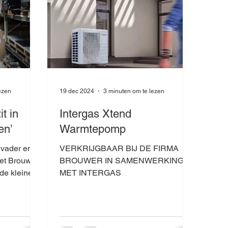
ezen
19 dec 2024
3 minuten om te lezen
it in
Intergas Xtend
en’
Warmtepomp
 vader en ik
VERKRIJGBAAR BIJ DE FIRMA
et Brouwer
BROUWER IN SAMENWERKING
de kleine
MET INTERGAS
 fi