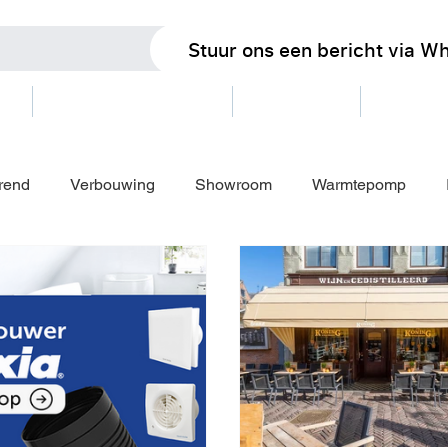
Stuur ons een bericht via W
oms
AZ-thuiswedstrijden
Dinerpassen
Spaars
rend
Verbouwing
Showroom
Warmtepomp
em
Katwoude
Egmond aan Zee
Blokker
Pro
ikelen
Restaurants
Openingstijden bouwvak 2025