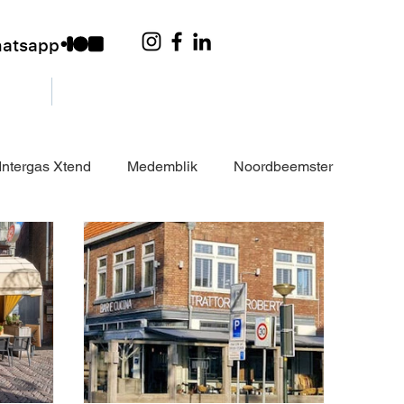
hatsapp
ysteem
Klant worden
Intergas Xtend
Medemblik
Noordbeemster
fit Brouwer Tubes
Profit
Qblades
Wormerveer
Wormerveer