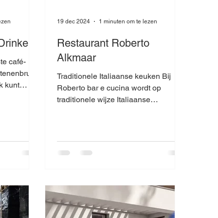
ezen
19 dec 2024
1 minuten om te lezen
Drinken
Restaurant Roberto
Alkmaar
te café-
Stenenbrug
Traditionele Italiaanse keuken Bij
k kunt
Roberto bar e cucina wordt op
en en dansen
traditionele wijze Italiaanse
gerechten bereid.