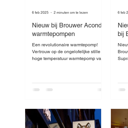
6 feb 2025
2 minuten om te lezen
6 feb 
Nieuw bij Brouwer Acond
Nie
warmtepompen
bij
Een revolutionaire warmtepomp!
Nieu
Vertrouw op de ongelofelijke stille
Brou
hoge temperatuur warmtepomp van
Supr
Europees makelarij, een oplossing
voor i