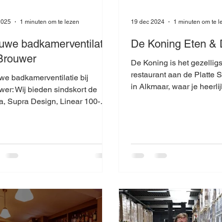
2025
1 minuten om te lezen
19 dec 2024
1 minuten om te l
uwe badkamerventilatie
De Koning Eten & 
 Brouwer
De Koning is het gezelligs
restaurant aan de Platte 
we badkamerventilatie bij
in Alkmaar, waar je heerlij
wer: Wij bieden sindskort de
lunchen, dineren, borrel
a, Supra Design, Linear 100-
200, Svensa en Mute N aan.