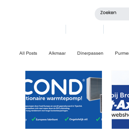
Webshop
Vestigingen
Showro
All Posts
Alkmaar
Dinerpassen
Purme
Zwaag
Volendam
Bergen
Haarl
Qblades zaagbladen
Brouwer informatieart
Brouwer Wormerveer
Intergas